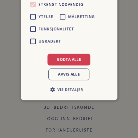
STRENGT NØDVENDIG
YTELSE
MÅLRETTING
FUNKSJONALITET
UGRADERT
Info
GODTA ALLE
OM OSS
AVVIS ALLE
KONTAKT
VIS DETALJER
PERSONVERN
BLI BEDRIFTSKUNDE
LOGG INN BEDRIFT
FORHANDLERLISTE