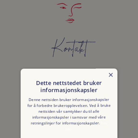
Kontakt
×
OSLO RAW BAKERY
Dette nettstedet bruker
ULLEVÅLSVEIEN 89, OSLO
informasjonskapsler
ORG NR: 817 403 352
Denne nettsiden bruker informasjonskapsler
for å forbedre brukeropplevelsen. Ved å bruke
BESTILL MAT OG KAKER: 413 44 470
nettsiden vår samtykker du til alle
informasjonskapsler i samsvar med våre
BAKERY@OSLORAW.NO
retningslinjer for informasjonskapsler.
Les
mer