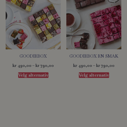
Alternativene
Alternat
kan
kan
velges
velges
på
på
produktsiden
produkts
GOODIEBOX
GOODIEBOX EN SMAK
kr
490,00
–
kr
790,00
kr
490,00
–
kr
790,00
Velg alternativ
Velg alternativ