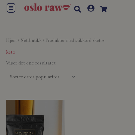
Hopp
Flyout
rett
Menu
til
innholdet
Hjem
/
Nettbutikk
/ Produkter med stikkord «keto»
keto
Viser det ene resultatet