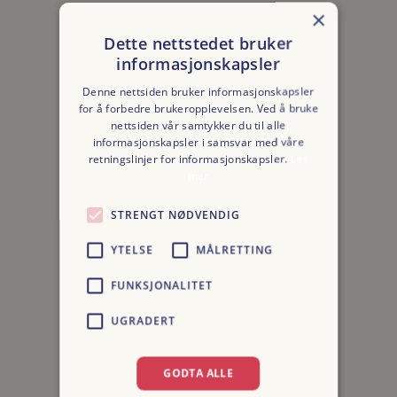
×
Dette nettstedet bruker
informasjonskapsler
Denne nettsiden bruker informasjonskapsler
for å forbedre brukeropplevelsen. Ved å bruke
nettsiden vår samtykker du til alle
Kontakt
informasjonskapsler i samsvar med våre
retningslinjer for informasjonskapsler.
Les
mer
STRENGT NØDVENDIG
OSLO RAW BAKERY
YTELSE
MÅLRETTING
ULLEVÅLSVEIEN 89, OSLO
FUNKSJONALITET
ORG NR: 817 403 352
UGRADERT
BESTILL MAT OG KAKER: 413 44 470
BAKERY@OSLORAW.NO
GODTA ALLE