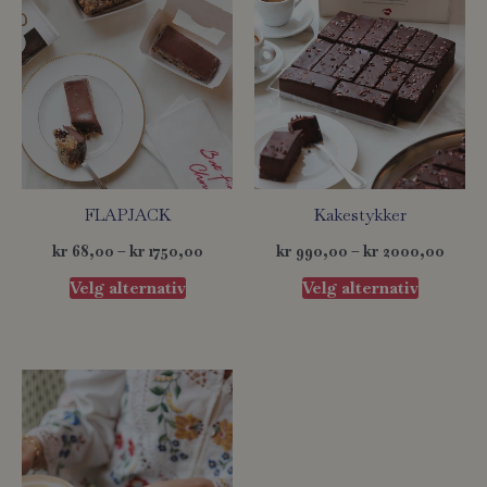
Alternativene
Alternat
kan
kan
velges
velges
på
på
produktsiden
produkts
FLAPJACK
Kakestykker
kr
68,00
–
kr
1750,00
kr
990,00
–
kr
2000,00
Velg alternativ
Velg alternativ
Prisområde:
Dette
kr 78,00
produktet
til
har
kr 2000,00
flere