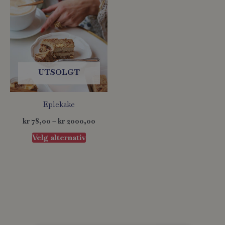
varianter.
Alternativene
kan
velges
på
produktsiden
UTSOLGT
Eplekake
kr
78,00
–
kr
2000,00
Velg alternativ