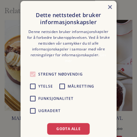
×
Relaterte produkter
Dette nettstedet bruker
informasjonskapsler
Prisom
Dette
kr 145,
produk
Denne nettsiden bruker informasjonskapsler
til
for å forbedre brukeropplevelsen. Ved å bruke
har
kr 195,
nettsiden vår samtykker du til alle
flere
informasjonskapsler i samsvar med våre
variant
retningslinjer for informasjonskapsler.
Les
mer
Altern
kan
STRENGT NØDVENDIG
velges
på
YTELSE
MÅLRETTING
produk
FUNKSJONALITET
UGRADERT
MANGO COYO AÇAÍ
CHIA ACAI BOWL
BOWL
kr
145,00
–
kr
195,00
GODTA ALLE
kr
145,00