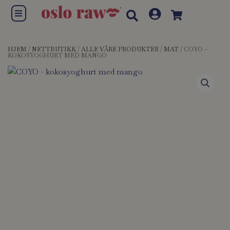
Hopp
Flyout
rett
Menu
til
innholdet
HJEM
/
NETTBUTIKK
/
ALLE VÅRE PRODUKTER
/
MAT
/ COYO –
KOKOSYOGHURT MED MANGO