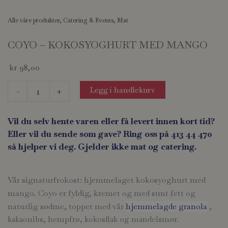
Alle våre produkter
,
Catering & Events
,
Mat
COYO – KOKOSYOGHURT MED MANGO
kr
98,00
COYO
Legg i handlekurv
-
+
-
kokosyoghurt
Vil du selv hente varen eller få levert innen kort tid?
med
Eller vil du sende som gave? Ring oss på 413 44 470
mango
så hjelper vi deg. Gjelder ikke mat og catering.
antall
Vår signaturfrokost: hjemmelaget kokosyoghurt med
mango. Coyo er fyldig, kremet og med sunt fett og
naturlig sødme,
toppet med vår
hjemmelagde granola
,
kakaonibs, hempfrø, kokosflak og mandelsmør.