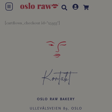
Hopp
Flyout
rett
Menu
til
innholdet
[cartflows_checkout id="25933"]
Kontakt
OSLO RAW BAKERY
ULLEVÅLSVEIEN 89, OSLO