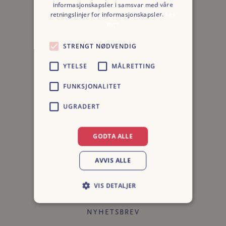
informasjonskapsler i samsvar med våre
PERSONVERN
retningslinjer for informasjonskapsler.
Les
mer
BLI BEDRIFTSKUNDE
STRENGT NØDVENDIG
LOGG INN BEDRIFT
YTELSE
MÅLRETTING
FORHANDLERLISTE
FUNKSJONALITET
UGRADERT
GODTA ALLE
AVVIS ALLE
Media
VIS DETALJER
NYHETSBREV