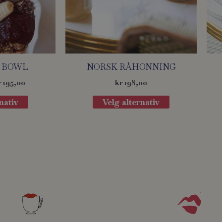
I BOWL
NORSK RÅHONNING
r
195,00
kr
198,00
nativ
Velg alternativ