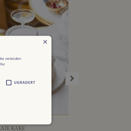
Prisområde:
kr 3200,00
til
kr 4500,00
×
uke nettsiden
for
UGRADERT
E VÅRE PRODUKTER
ALLE VÅRE PRODUKTER
ASJE KAKE
LESKENDE DRIKKE