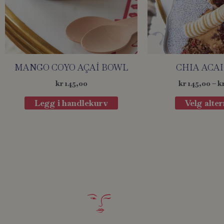
MANGO COYO AÇAÍ BOWL
CHIA ACA
kr
145,00
kr
145,00
–
k
Legg i handlekurv
Velg alter