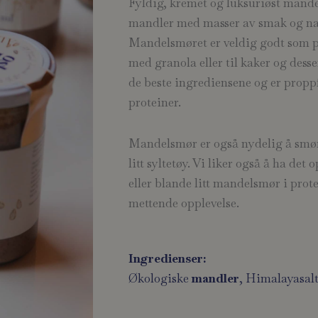
Fyldig, kremet og luksuriøst mand
mandler med masser av smak og na
Mandelsmøret er veldig godt som på
med granola eller til kaker og dess
de beste ingrediensene og er proppf
proteiner.
Mandelsmør er også nydelig å smør
litt syltetøy. Vi liker også å ha de
eller blande litt mandelsmør i prot
mettende opplevelse.
Ingredienser:
Økologiske
mandler
, Himalayasalt