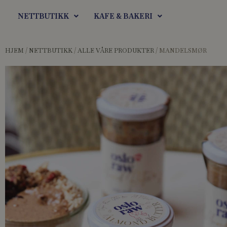
Hopp
NETTBUTIKK
KAFE & BAKERI
rett
til
innholdet
HJEM
/
NETTBUTIKK
/
ALLE VÅRE PRODUKTER
/ MANDELSMØR