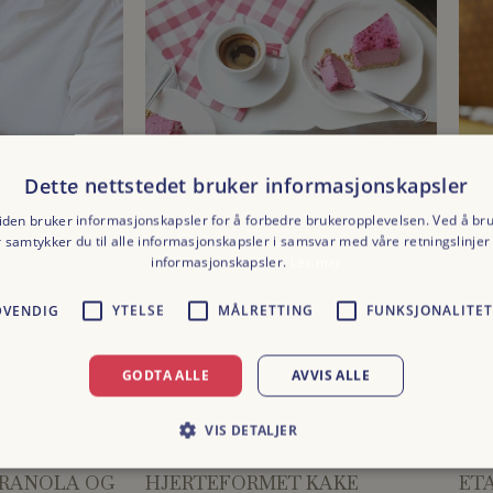
Dette nettstedet bruker informasjonskapsler
den bruker informasjonskapsler for å forbedre brukeropplevelsen. Ved å br
r samtykker du til alle informasjonskapsler i samsvar med våre retningslinjer 
informasjonskapsler.
Les mer
DVENDIG
YTELSE
MÅLRETTING
FUNKSJONALITET
GODTA ALLE
AVVIS ALLE
VIS DETALJER
ALLE VÅRE PRODUKTER
ALL
RANOLA OG
HJERTEFORMET KAKE
ET