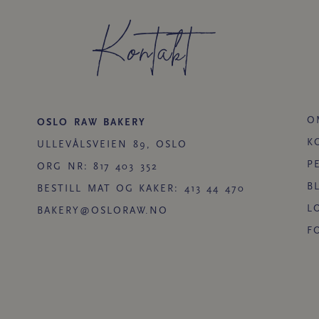
Kontakt
O
OSLO RAW BAKERY
K
ULLEVÅLSVEIEN 89, OSLO
P
ORG NR: 817 403 352
B
BESTILL MAT OG KAKER: 413 44 470
L
BAKERY@OSLORAW.NO
F