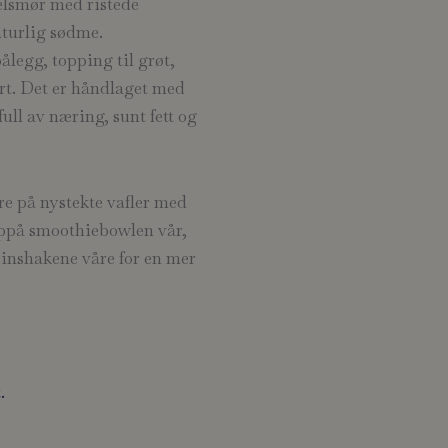
elsmør med ristede
turlig sødme.
legg, topping til grøt,
ert. Det er håndlaget med
ull av næring, sunt fett og
e på nystekte vafler med
t oppå smoothiebowlen vår,
einshakene våre for en mer
.