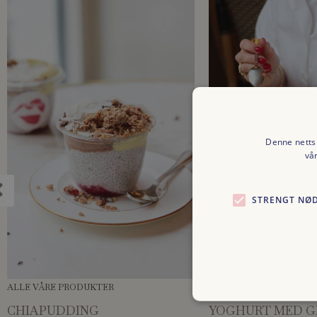
Denne nettsi
vå
STRENGT NØ
ALLE VÅRE PRODUKTER
ALLE VÅRE PRODUKTER
CHIAPUDDING
YOGHURT MED G