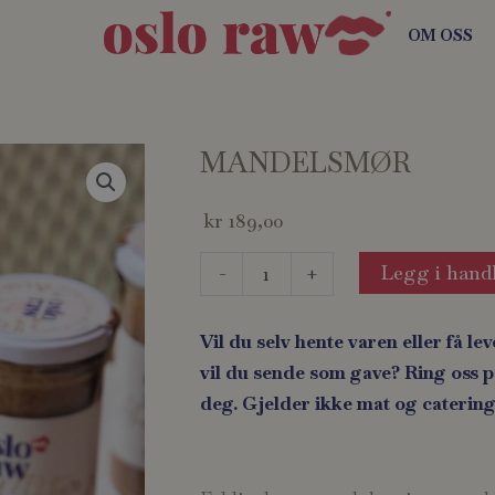
OM OSS
MANDELSMØR
kr
189,00
MANDELSMØR
Legg i hand
-
+
antall
Vil du selv hente varen eller få lev
vil du sende som gave? Ring oss på
deg. Gjelder ikke mat og catering