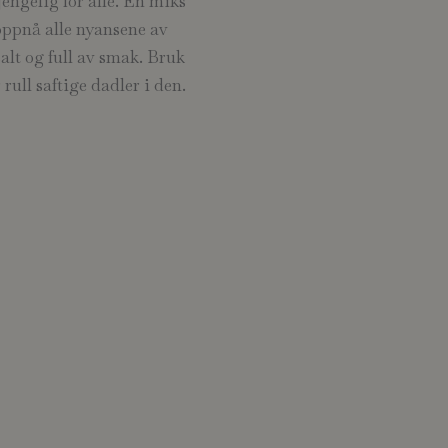
engelig for alle. En miks
 oppnå alle nyansene av
salt og full av smak. Bruk
rull saftige dadler i den.