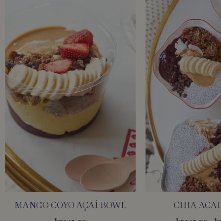
MANGO COYO AÇAÍ BOWL
CHIA ACA
kr
145,00
kr
145,00
–
k