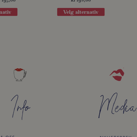
nativ
Velg alternativ
Info
Media