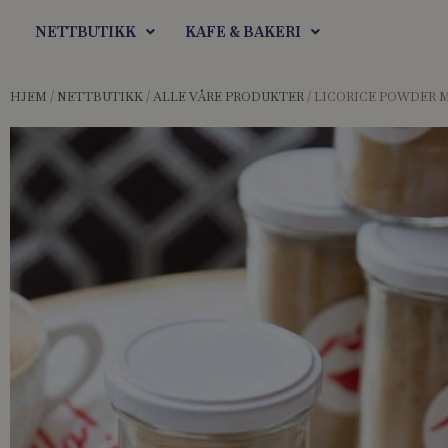
Hopp
NETTBUTIKK
KAFE & BAKERI
rett
til
innholdet
HJEM
/
NETTBUTIKK
/
ALLE VÅRE PRODUKTER
/ LICORICE POWDER 