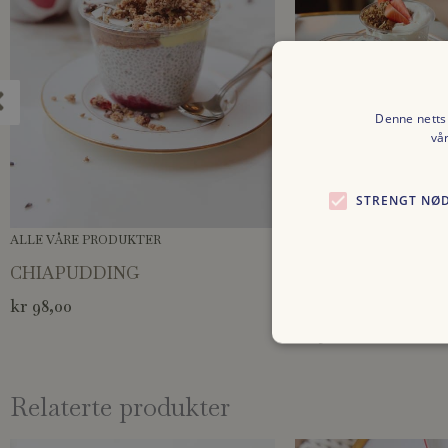
Denne nettsi
vå
STRENGT NØ
ALLE VÅRE PRODUKTER
ALLE VÅRE PRODUKTER
CHIAPUDDING
YOGHURT MED G
BÆRKOMPOTT
kr
98,00
kr
98,00
Relaterte produkter