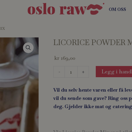
OM OSS
MIX
LICORICE POWDER 
kr
169,00
LICORICE
Legg i hand
-
+
POWDER
MIX
Vil du selv hente varen eller få lev
antall
vil du sende som gave? Ring oss på
deg. Gjelder ikke mat og catering