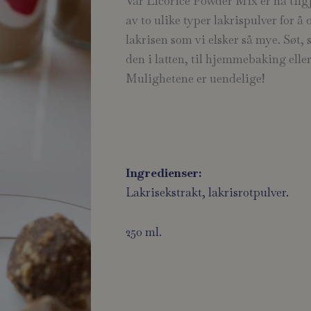
Vår Licorice Powder Mix er nå tilgj
av to ulike typer lakrispulver for å
lakrisen som vi elsker så mye. Søt, 
den i latten, til hjemmebaking eller 
Mulighetene er uendelige!
Ingredienser:
Lakrisekstrakt, lakrisrotpulver.
250 ml.