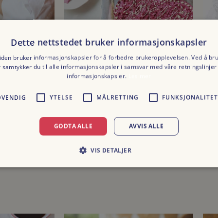
Dette nettstedet bruker informasjonskapsler
den bruker informasjonskapsler for å forbedre brukeropplevelsen. Ved å br
r samtykker du til alle informasjonskapsler i samsvar med våre retningslinjer 
informasjonskapsler.
Les mer
DVENDIG
YTELSE
MÅLRETTING
FUNKSJONALITET
ALLE VÅRE PRODUKTER
ALL
GODTA ALLE
AVVIS ALLE
RANOLA OG
HJERTEFORMET KAKE
ET
kr
790,00
kr
3
VIS DETALJER
Prisområde: