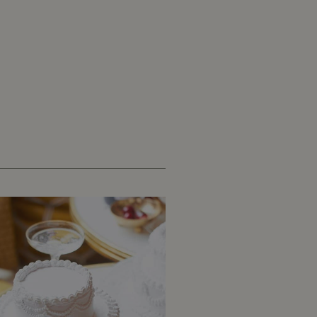
Prisområde:
kr 3200,00
til
kr 4500,00