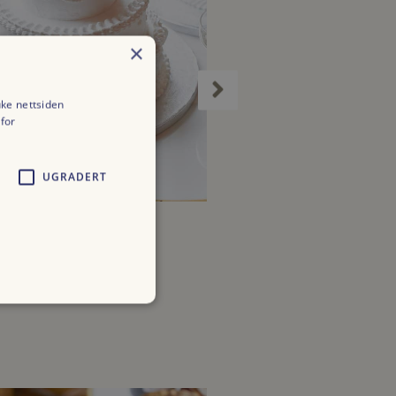
×
uke nettsiden
for
UGRADERT
E VÅRE PRODUKTER
ALLE VÅRE PRODUKTER
ASJE KAKE
LESKENDE DRIKKE
200,00
–
kr
4500,00
kr
58,00
Prisområde: