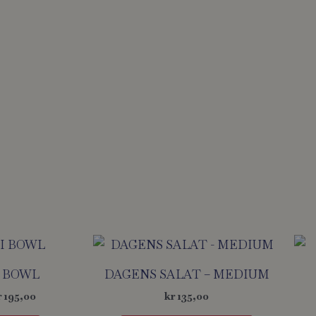
Prisområde:
Dette
kr 145,00
produktet
til
I BOWL
DAGENS SALAT – MEDIUM
kr 195,00
har
r
195,00
kr
135,00
flere