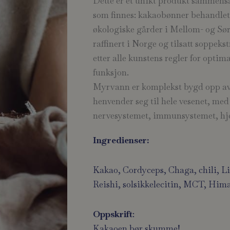
Dette er et unikt produkt sammensa
som finnes: kakaobønner behandlet
økologiske gårder i Mellom- og Sør
raffinert i Norge og tilsatt soppek
etter alle kunstens regler for optim
funksjon.
Myrvann er komplekst bygd opp av 
henvender seg til hele vesenet, me
nervesystemet, immunsystemet, hjer
Ingredienser:
Kakao,
Cordyceps
,
Chaga
, chili,
L
Reishi
, solsikkelecitin, MCT, Hima
Oppskrift
:
Kakaoen bør skumme!