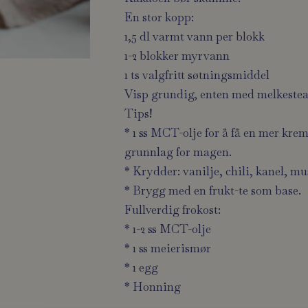
En stor kopp:
1,5 dl varmt vann per blokk
1-2 blokker myrvann
1 ts valgfritt søtningsmiddel
Visp grundig, enten med melkesteam
Tips!
* 1 ss MCT-olje for å få en mer krem
grunnlag for magen.
* Krydder: vanilje, chili, kanel, mu
* Brygg med en frukt-te som base.
Fullverdig frokost:
* 1-2 ss MCT-olje
* 1 ss meierismør
* 1 egg
* Honning