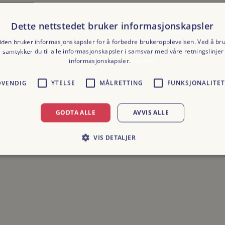
Dette nettstedet bruker informasjonskapsler
den bruker informasjonskapsler for å forbedre brukeropplevelsen. Ved å br
r samtykker du til alle informasjonskapsler i samsvar med våre retningslinjer 
informasjonskapsler.
Les mer
DVENDIG
YTELSE
MÅLRETTING
FUNKSJONALITET
ALLE VÅRE PRODUKTER
ALL
GODTA ALLE
AVVIS ALLE
HJERTEFORMET KAKE
ET
RANOLA OG
VIS DETALJER
kr
790,00
kr
3