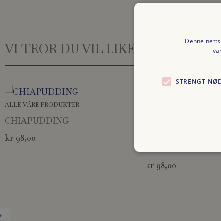
Denne nettsi
VI TROR DU VIL LIKE
vå
STRENGT NØ
ALLE VÅRE PRODUKTER
ALLE VÅRE PRODUKTER
CHIAPUDDING
YOGHURT MED G
kr
98,00
BÆRKOMPOTT
kr
98,00