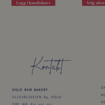
Legg i handlekurv
Velg alter
Kontakt
O
OSLO RAW BAKERY
K
ULLEVÅLSVEIEN 89, OSLO
P
ORG NR: 817 403 352