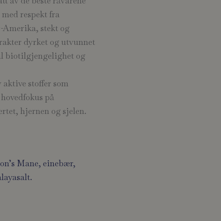
tt av de beste råvarene
 med respekt fra
-Amerika, stekt og
strakter dyrket og utvunnet
al biotilgjengelighet og
aktive stoffer som
d hovedfokus på
tet, hjernen og sjelen.
ion’s Mane
, einebær,
layasalt.