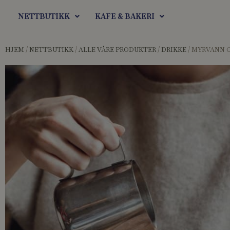
Hopp
NETTBUTIKK
KAFE & BAKERI
rett
til
innholdet
HJEM
/
NETTBUTIKK
/
ALLE VÅRE PRODUKTER
/
DRIKKE
/ MYRVANN 