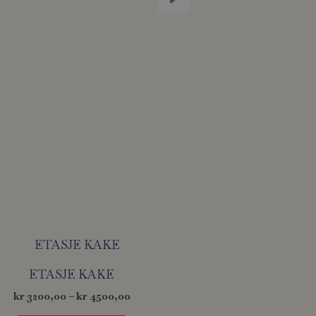
Prisområde:
Dette
kr 3200,00
produktet
til
ETASJE KAKE
kr 4500,00
har
kr
3200,00
–
kr
4500,00
flere