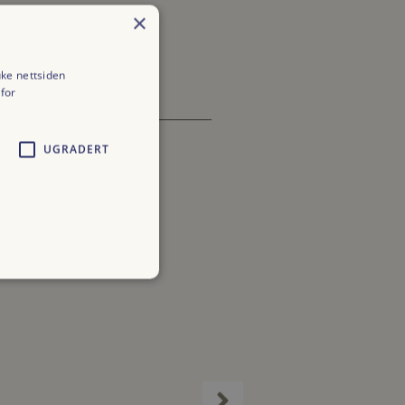
×
uke nettsiden
for
UGRADERT
Prisområde:
kr 3200,00
E VÅRE PRODUKTER
ALLE VÅRE PRODUKTER
til
ASJE KAKE
LESKENDE DRIKKE
kr 4500,00
200,00
–
kr
4500,00
kr
58,00