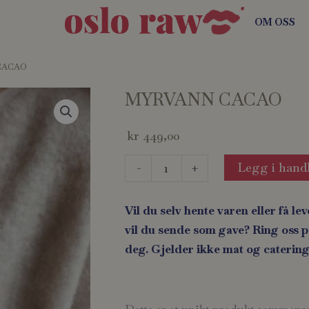
OM OSS
CACAO
MYRVANN CACAO
kr
449,00
MYRVANN
Legg i hand
-
+
CACAO
antall
Vil du selv hente varen eller få lev
vil du sende som gave? Ring oss på
deg. Gjelder ikke mat og catering