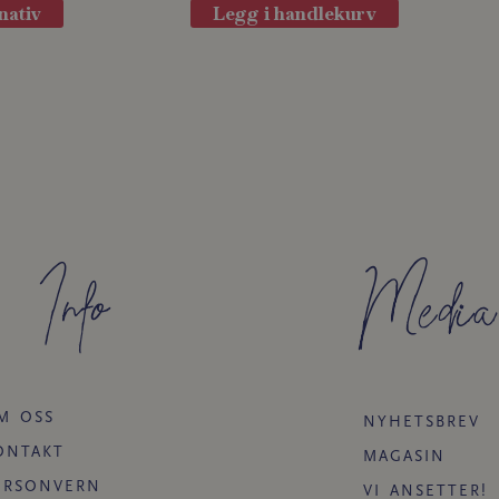
varianter.
nativ
Legg i handlekurv
Alternativene
kan
velges
på
produktsiden
Info
Media
M OSS
NYHETSBREV
ONTAKT
MAGASIN
ERSONVERN
VI ANSETTER!