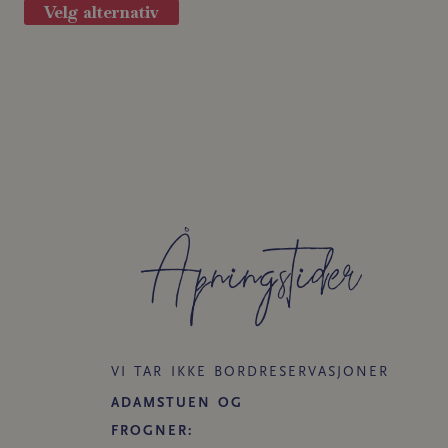
varianter.
Velg alternativ
Alternativene
kan
velges
på
produktsiden
Åpningstider​
VI TAR IKKE BORDRESERVASJONER
ADAMSTUEN OG
FROGNER: