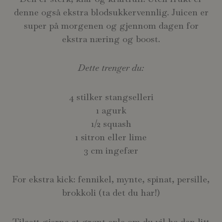
denne også ekstra blodsukkervennlig. Juicen er
super på morgenen og gjennom dagen for
ekstra næring og boost.
Dette trenger du:
4 stilker stangselleri
1 agurk
1/2 squash
1 sitron eller lime
3 cm ingefær
For ekstra kick: fennikel, mynte, spinat, persille,
brokkoli (ta det du har!)
Tilsett gjerne et grønt eple om du vil ha den litt