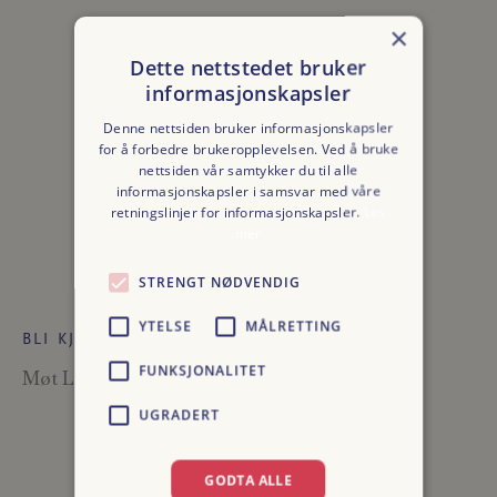
×
RELATERTE INNLEGG
Dette nettstedet bruker
informasjonskapsler
Denne nettsiden bruker informasjonskapsler
for å forbedre brukeropplevelsen. Ved å bruke
nettsiden vår samtykker du til alle
informasjonskapsler i samsvar med våre
retningslinjer for informasjonskapsler.
Les
mer
STRENGT NØDVENDIG
YTELSE
MÅLRETTING
BLI KJENT MED KUNDENE VÅRE
FUNKSJONALITET
Møt Liv og les om hennes favoritter.
UGRADERT
GODTA ALLE