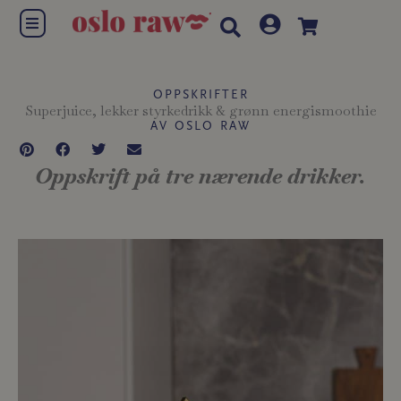
Hopp
Flyout
rett
Menu
til
innholdet
OPPSKRIFTER
Superjuice, lekker styrkedrikk & grønn energismoothie
AV OSLO RAW
Oppskrift på tre nærende drikker.